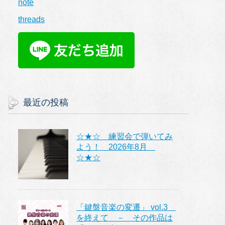
note
threads
最近の投稿
☆★☆ 練習会で弾いてみ
よう！ 2026年8月
☆★☆
「鍵盤音楽の変遷」 vol.3
を終えて － その作品は