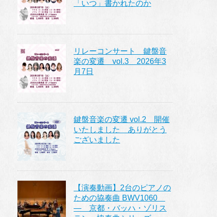
「いつ」書かれたのか
リレーコンサート 鍵盤音
楽の変遷 vol.3 2026年3
月7日
鍵盤音楽の変遷 vol.2 開催
いたしました ありがとう
ございました
【演奏動画】2台のピアノの
ための協奏曲 BWV1060
― 京都・バッハ・ゾリス