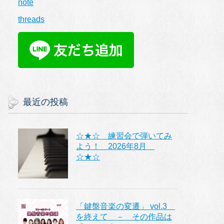
note
threads
最近の投稿
☆★☆ 練習会で弾いてみ
よう！ 2026年8月
☆★☆
「鍵盤音楽の変遷」 vol.3
を終えて － その作品は