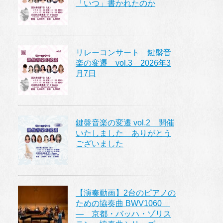
「いつ」書かれたのか
リレーコンサート 鍵盤音
楽の変遷 vol.3 2026年3
月7日
鍵盤音楽の変遷 vol.2 開催
いたしました ありがとう
ございました
【演奏動画】2台のピアノの
ための協奏曲 BWV1060
― 京都・バッハ・ゾリス