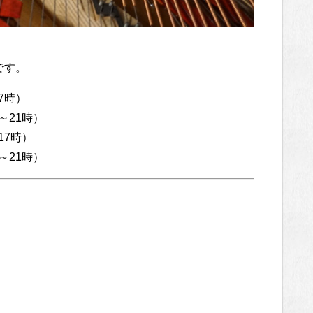
です。
7時）
～21時）
17時）
～21時）