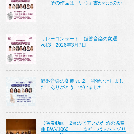
－ その作品は「いつ」書かれたのか
リレーコンサート 鍵盤音楽の変遷
vol.3 2026年3月7日
鍵盤音楽の変遷 vol.2 開催いたしまし
た ありがとうございました
【演奏動画】2台のピアノのための協奏
曲 BWV1060 ― 京都・バッハ・ゾリ