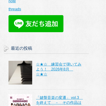
note
threads
最近の投稿
☆★☆ 練習会で弾いてみ
よう！ 2026年8月
☆★☆
「鍵盤音楽の変遷」 vol.3
を終えて － その作品は