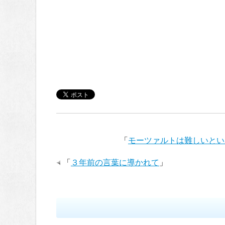
「
モーツァルトは難しいとい
「
３年前の言葉に導かれて
」