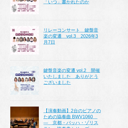
「いつ」書かれたのか
リレーコンサート 鍵盤音
楽の変遷 vol.3 2026年3
月7日
鍵盤音楽の変遷 vol.2 開催
いたしました ありがとう
ございました
【演奏動画】2台のピアノの
ための協奏曲 BWV1060
― 京都・バッハ・ゾリス