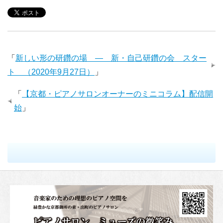
「
新しい形の研鑽の場 ― 新・自己研鑽の会 スター
ト （2020年9月27日）
」
「
【京都・ピアノサロンオーナーのミニコラム】配信開
始
」