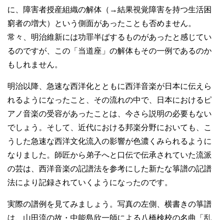
に、障害者授産組織の解体（→結果視覚障害を持つ生活困
窮者の増大）という側面があったことも否めません。
常々、明治維新には功罪半ばするものがあったと感じてい
るのですが、この「当道座」の解体もその一例であるのか
もしれません。
明治以降、急速な西洋化とともに西洋音楽が日本に伝えら
れるようになったこと、その流れの中で、日本におけるピ
アノ音楽の受容があったことは、今さら説明の必要もない
でしょう。そして、近代における邦楽分野においても、こ
うした急速な西洋文化流入の影響が色濃くみられるように
なりました。師匠から弟子へと口伝で伝承されていた流派
の芸は、西洋音楽の記譜法を参考にした新たな箏譜の記譜
法により記録されていくようになったのです。
実際の譜例を見てみましょう。写真の左側、横書きの箏譜
は、山田流の故・中能島欣一師による八橋検校の名曲「乱