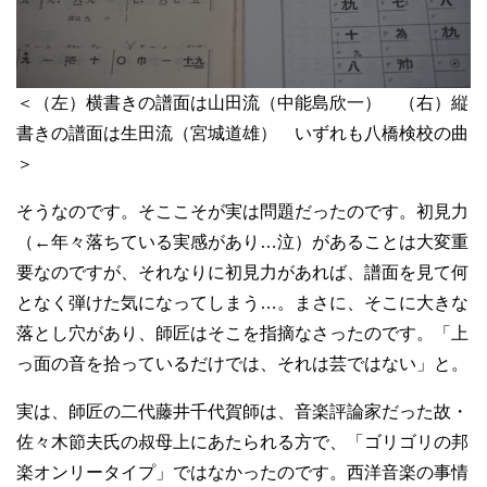
＜（左）横書きの譜面は山田流（中能島欣一） （右）縦
書きの譜面は生田流（宮城道雄） いずれも八橋検校の曲
＞
そうなのです。そここそが実は問題だったのです。初見力
（←年々落ちている実感があり…泣）があることは大変重
要なのですが、それなりに初見力があれば、譜面を見て何
となく弾けた気になってしまう…。まさに、そこに大きな
落とし穴があり、師匠はそこを指摘なさったのです。「上
っ面の音を拾っているだけでは、それは芸ではない」と。
実は、師匠の二代藤井千代賀師は、音楽評論家だった故・
佐々木節夫氏の叔母上にあたられる方で、「ゴリゴリの邦
楽オンリータイプ」ではなかったのです。西洋音楽の事情