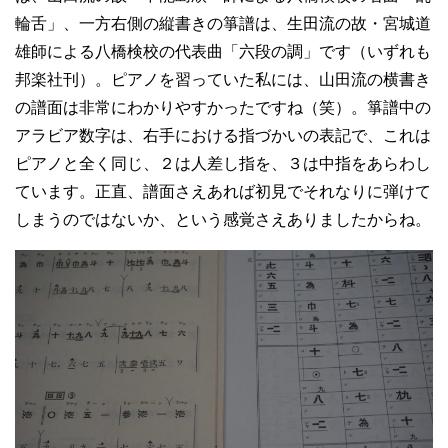
輪舌」、一方右側の縦書きの箏譜は、生田流の故・宮城道
雄師による八橋検校の代表曲「六段の調」です（いずれも
邦楽社刊）。ピアノを習っていた私には、山田流の横書き
の譜面は非常にわかりやすかったですね（笑）。箏譜中の
アラビア数字は、右手における指づかいの表記で、これは
ピアノと全く同じ、２は人差し指を、３は中指をあらわし
ています。正直、譜面さえあれば初見でそれなりに弾けて
しまうのではないか、という感覚さえありましたからね。