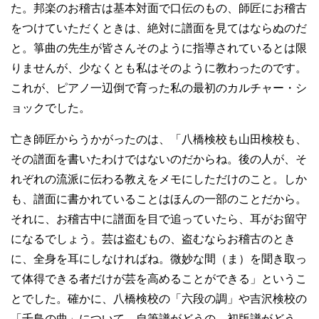
た。邦楽のお稽古は基本対面で口伝のもの、師匠にお稽古
をつけていただくときは、絶対に譜面を見てはならぬのだ
と。箏曲の先生が皆さんそのように指導されているとは限
りませんが、少なくとも私はそのように教わったのです。
これが、ピアノ一辺倒で育った私の最初のカルチャー・シ
ョックでした。
亡き師匠からうかがったのは、「八橋検校も山田検校も、
その譜面を書いたわけではないのだからね。後の人が、そ
れぞれの流派に伝わる教えをメモにしただけのこと。しか
も、譜面に書かれていることはほんの一部のことだから。
それに、お稽古中に譜面を目で追っていたら、耳がお留守
になるでしょう。芸は盗むもの、盗むならお稽古のとき
に、全身を耳にしなければね。微妙な間（ま）を聞き取っ
て体得できる者だけが芸を高めることができる」というこ
とでした。確かに、八橋検校の「六段の調」や吉沢検校の
「千鳥の曲」について、自筆譜がどうの、初版譜がどう