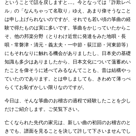
ということで話を戻しますと…。今となっては「詐欺レベ
ル」の「なんちゃって名取り」ゆえ、あまり偉そうなこと
は申し上げられないのですが、それでも若い頃の箏曲の経
験で得たものは実に多いです。箏曲をかじっていたからこ
そ、他の邦楽分野（とりわけ近世に発達をみた地唄・長
唄・常磐津・清元・義太夫・一中節・荻江節・河東節等）
にもそれなりに触れる機会がありましたし、日本史の基礎
知識も多少はありましたから、日本文化について薀蓄めい
たことを偉そうに述べてみるなんてことも、昔は結構やっ
ていたのであります。とは申しましても、きわめて薄っぺ
らくてお恥ずかしい限りなのですが。
今日は、そんな箏曲のお稽古の過程で経験したことを少し
だけご紹介します。ご笑覧下さい。
亡くなられた先代の家元は、新しい曲の初回のお稽古のと
きでも、譜面を見ることを決して許して下さいませんでし