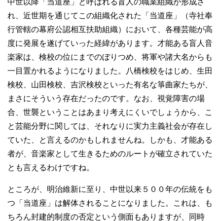
中世以降「当道座」と呼ばれる盲人の職業組織が形成さ
れ、近世期を通じてこの組織化された「当道座」（寺社奉
行管轄の幕府公認相互扶助組織）において、各種芸能が高
度に発展を遂げていった経緯があります。才能ある盲人音
楽家は、検校の位にまでのぼりつめ、将軍や諸大名からも
一目置かれるようになりました。八橋検校をはじめ、生田
検校、山田検校、吉沢検校といった有名な箏曲家たちが、
まさにそういう存在だったのです。なお、視覚障害の場
合、世襲ということはあまり考えにくいでしょうから、こ
と芸能分野に関しては、それなりに実力主義社会が存在し
ていた、と言えるのかもしれませんね。しかも、才能ある
者が、音楽家として生きるためのルートが確立されていた
とも言えるわけですね。
ところが、明治維新に至り、中世以来５００年の伝統をも
つ「当道座」は解体されることになりました。これは、も
ちろん封建的制度の否定という側面もありますが、同時