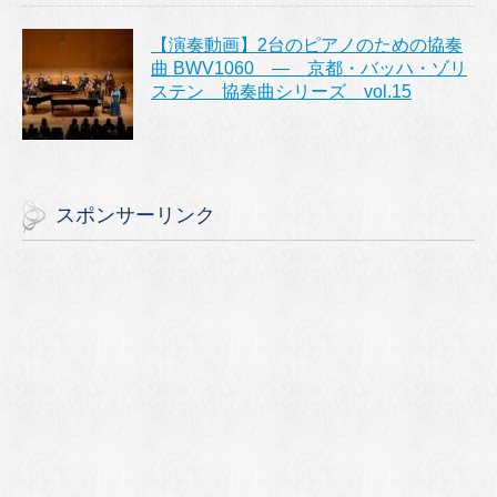
【演奏動画】2台のピアノのための協奏
曲 BWV1060 ― 京都・バッハ・ゾリ
ステン 協奏曲シリーズ vol.15
スポンサーリンク