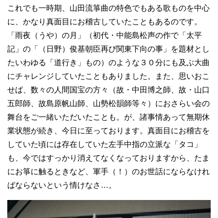
これでも一時期、山田流箏曲の特色でもある歌ものを中心
に、かなり真面目にお稽古していたこともあるのです。
「雨夜（うや）の月」（初代・中能島松声の作で「太平
記」の「（日野）俊基朝臣再び関東下向の事」を題材とし
たいわゆる「道行き」もの）のような３０分にも及ぶ大曲
にチャレンジしていたこともありました。また、思いおこ
せば、数々の人間国宝の方々（故・中田博之師、故・山口
五郎師、故島原帆山師、山勢松韻師等々）におさらい会の
舞台をご一緒いただいたことも。が、諸事情あって無期休
業状態が続き、今日に至っております。真面目にお稽古を
していた頃には存在していた左手中指の立派な「タコ」
も、今ではすっかり消えてなくなっておりますから、たま
にお箏に触るときなど、軍手（！）のお世話にならなけれ
ばならないという情けなさ…。