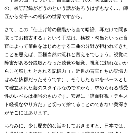
の、校訂記録がどうのという話があろうはずもなく…。師
匠から弟子への相伝の世界ですから。
さて、この「仕上げ前の段階から全て暗譜、耳だけで聞き
取ってお稽古する」という手法は、検校・勾当といった盲
官によって箏曲をはじめとする三曲の分野が担われてきた
ことを思えば、至極当然の流れと言えるでしょう。視覚に
障害がある分鋭敏となった聴覚や触覚、視覚に頼れないか
らこそ増したとされる記憶力（←近世の盲官たちの記憶力
はみな抜群だったそうです）、そうしたものをベースとし
て確立された芸のスタイルなのですから、求められる感受
性のレベルは相当のものです。安易に「譜面軽視・テキス
ト軽視なやり方だ」と切って捨てることのできない奥深さ
がそこにはあります。
ちなみに、少し歴史的な話をしておきますと、日本では、