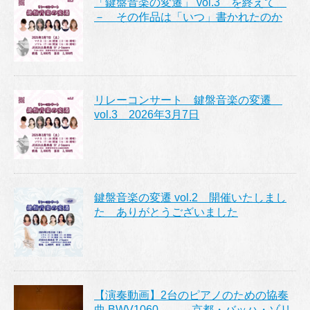
「鍵盤音楽の変遷」 vol.3 を終えて
－ その作品は「いつ」書かれたのか
リレーコンサート 鍵盤音楽の変遷
vol.3 2026年3月7日
鍵盤音楽の変遷 vol.2 開催いたしまし
た ありがとうございました
【演奏動画】2台のピアノのための協奏
曲 BWV1060 ― 京都・バッハ・ゾリ