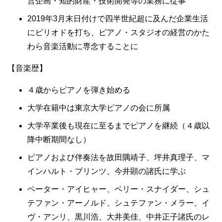
営企画・知的財産・技術開発等の業務に従事
2019年3月末日付けで四半世紀超に及んだ企業生活
にピリオドを打ち、ピアノ・スタジオの経営のかた
わら音楽活動に専念することに
【音楽歴】
４歳からピアノを弾き始める
大学在籍中は東京大学ピアノの会に所属
大学卒業後も現在に至るまでピアノを継続（４歳以
降中断期間なし）
ピアノおよび伴奏法を故田隅靖子、坪井真理子、マ
インハルト・プリンツ、今井顕の諸氏に学ぶ
ペーター・アイヒャー、ベリー・スナイダー、シュ
テファン・アーノルド、シュテファン・メラー、イ
ヴ・アンリ、黒川浩、大井美佳、中井正子諸氏のレ